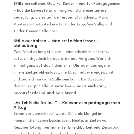
Stille
ein seltenes Gut. Für Kinder – und für Pädagog:innen
– hat die bewusste Erfahrung von Stille eine tiefere
Bedeutung, als es auf den ersten Blick scheint. Maria
Montessori betonte bereits: Kinder
brauchen
Stille, und
Kinder
können
Stille üben.
Stille aushalten – eine erste Montessori-
Stilleübung
Zwei Minuten lang still sein – eine scheinbar einfache,
tatsächlich jedoch herausfordernde Aufgabe. Wer sich
einmal ganz auf das Ticken einer Uhr oder das eigene
innere Zeitgefühl einlässt, merkt schnell, wie ungewohnt
und zugleich wirksam Stille sein kann. Der Austausch
danach zeigt: Stille ist nicht leer – sie ist
wirksam,
herausfordernd und berührend
.
„Es fehlt die Stille…“ – Relevanz im pädagogischen
Alltag
Schon vor Jahrzehnten wurde Stille als Mangel im
menschlichen Leben beschrieben. Heute, in Zeiten von
Reizüberflutung, permanenter Erreichbarkeit und Zeitdruck,