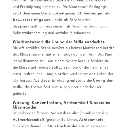
zeigt sich das besonders deutlich: Unruhe, Ablenkbarkeit
und Erschöpfung nehmen zu. Die Montessori-Pädagogik
setzt dem einen Gegenpol entgegen:
Stilleübungen als
bewusstes Angebot
– nicht als Strafe oder
Disziplinarmaßnahme, sondern als Raum für Sammlung,
Selbstwahrnehmung und soziales Miteinander.
Wie Montessori die Übung der Stille entdeckte
Die oft erzählte Szene berührt bis heute: Montessori betritt
das Klassenzimmer mit einem Baby auf dem Arm. Das Kind
ist vollkommen still. Aus einem Scherz heraus fordert sie
die Klasse auf, ebenso still zu sein. Die Kinder nehmen es
ernst, halten inne – und plötzlich wird selbst das Ticken der
Uhr hörbar. Aus dieser Erfahrung entstand die
Übung der
Stille
, die fortan fest zum Alltag ihrer Kinderhäuser
gehörte.
Wirkung: Konzentration, Achtsamkeit & soziales
Miteinander
Stilleübungen fördern
Selbstdisziplin
(Impulskontrolle),
Aufmerksamkeit
(geschärfte Sinne),
Achtsamkeit
(innere Ordnung) und
Rücksichtnahme
(gemeinsames