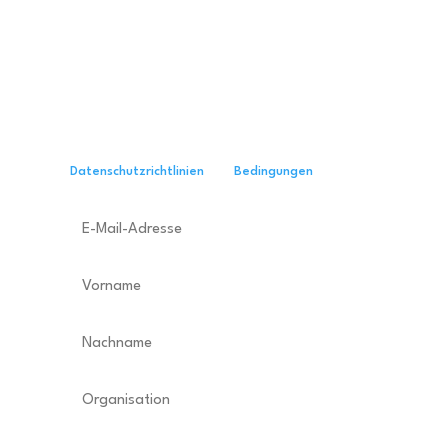
Jederzeit abbestellbar mit nur einem Klick.
Wenn Sie unten auf den Button klicken,
bestätigen Sie automatisch, dass diese Daten an
den Dienst Brevo weitergegeben werden, mit
dem wir unsere E-Mails versenden in
Übereinstimmung mit deren
Datenschutzrichtlinien
und
Bedingungen
.