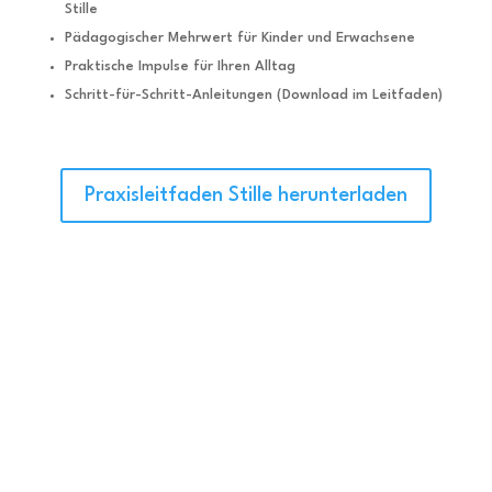
Stille
Pädagogischer Mehrwert für Kinder und Erwachsene
Praktische Impulse für Ihren Alltag
Schritt-für-Schritt-Anleitungen (Download im Leitfaden)
Praxisleitfaden Stille herunterladen
BLEIBEN SIE INFORMIERT
Mit unserem Newsletter erhalten Sie
aktuelle
Termine, spannende Einblicke in die
Montessori-Pädagogik und exklusive
Updates zu neuen Kursen, Workshops und
kostenlosen Tools, wie den Praxisleitfaden.
Keine Verpflichtung – einfach informiert bleiben.